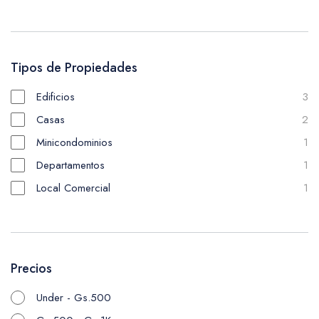
Tipos de Propiedades
Edificios
3
Casas
2
Minicondominios
1
Departamentos
1
Local Comercial
1
Precios
Under - Gs.500