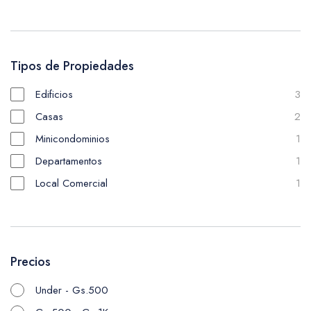
Tipos de Propiedades
Edificios
3
Casas
2
Minicondominios
1
Departamentos
1
Local Comercial
1
Precios
Under - Gs.500