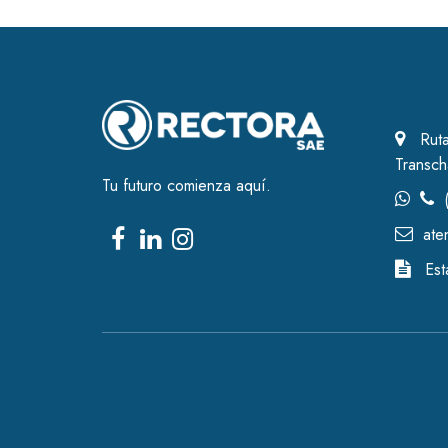
Ruta
Transc
Tu futuro comienza aquí.
ate
Est