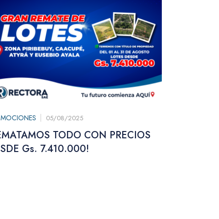
OMOCIONES
05/08/2025
EMATAMOS TODO CON PRECIOS
SDE Gs. 7.410.000!
PROMOCIONE
¡MÁS LOT